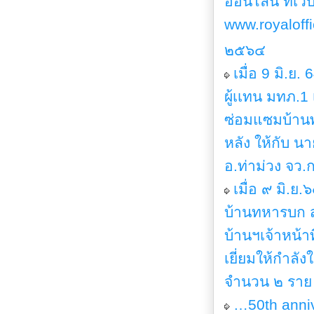
ออนไลน์ ที่เว
www.royaloffi
๒๕๖๔
เมื่อ 9 มิ.ย
ผู้เเทน มทภ.
ซ่อมแซมบ้านพ
หลัง ให้กับ นา
อ.ท่าม่วง จว.
เมื่อ ๙ มิ.
บ้านทหารบก
บ้านฯเจ้าหน้า
เยี่ยมให้กำลั
จำนวน ๒ ราย 
…50th anniv