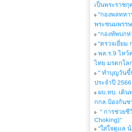
เป็นพระราชก
"กองพลทหารร
พระชนมพรรษา 
“กองทัพบกห
"ตรวจเยี่ย
พล.ร.9 ไหว้
ไทย มรดกโลก
" ทำบุญวันขึ
ประจำปี 2566
ผบ.ทบ. เดิน
กกล.ป้องกันชา
“ การช่วยชี
Choking)”
"ใส่ใจดูแล 