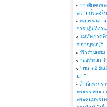
การฝึกผสมคช
ความมั่นคงใน
พล.ท.พนา แ
การปฏิบัติงา
แม่ทัพภาคที่
จ.กาญจนบุรี
“ฝึกร่วมผสม
กองทัพบก ร่
" พล.ร.9 ยิน
บก "
สำนักพระรา
พระพร พระบาทส
พระชนมพรรษา