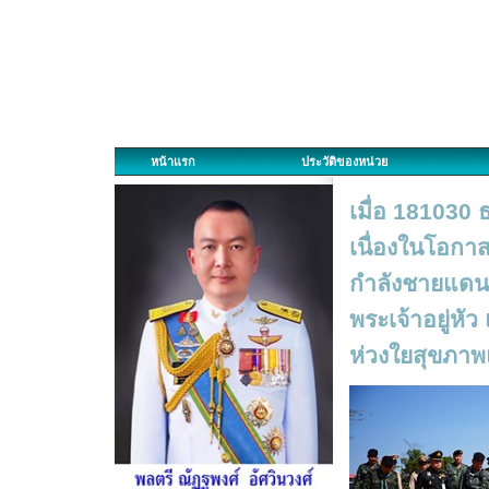
หน้าแรก
ประวัติของหน่วย
เมื่อ 181030
เนื่องในโอกาสป
กำลังชายแดน 
พระเจ้าอยู่หั
ห่วงใยสุขภาพแ