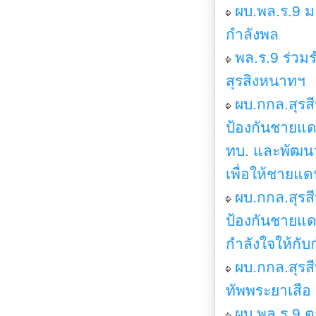
ผบ.พล.ร.9 ม
กำลังพล
พล.ร.9 ร่วม
สุรสิงหนาทฯ
ผบ.กกล.สุรส
ป้องกันชายแด
ทบ. และพัฒนา
เพื่อให้ชายแด
ผบ.กกล.สุรส
ป้องกันชายแด
กำลังใจให้กับ
ผบ.กกล.สุรส
ทัพพระยาเสือ
ผบ.พล.ร.9 ต