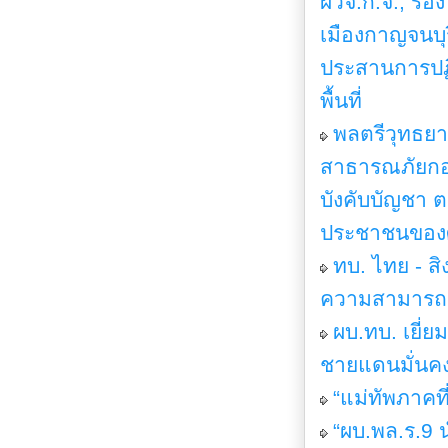
ผวจ.ก.จ., รอง
เมืองกาญจนบุ
ประสานการปฏิบ
พื้นที่
พลตรีวุทธยา
สาธารณภัยกอง
บังคับบัญชา 
ประชาชนของศ
ทบ. ไทย - สิ
ความสามารถกำ
ผบ.ทบ. เยี่
ชายแดนมั่นคง
“แม่ทัพภาคที
“ผบ.พล.ร.9 