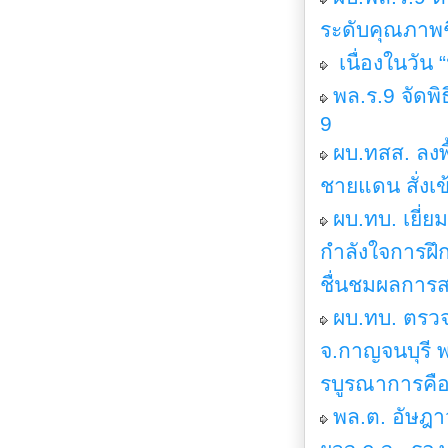
ระดับคุณภาพช
เนื่องในวัน
พล.ร.9 จัดพิ
9
ผบ.ทสส. ลงพื
ชายแดน สั่ง
ผบ.ทบ. เยี่
กำลังใจการฝึ
ชื่นชมผลการสก
ผบ.ทบ. ตรวจ
จ.กาญจนบุรี 
รบูรณาการคือ
พล.ต. อัษฎา