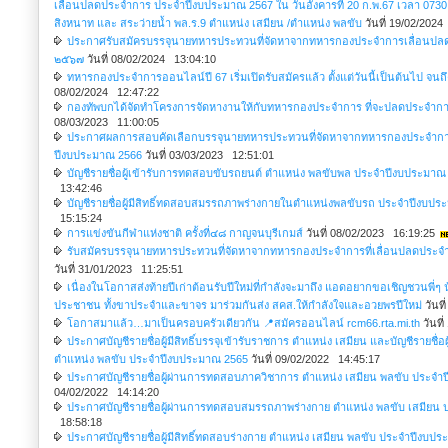
เลื่อนปลดประจำการ ประจำปีงบประมาณ 2567 ใน วันอังคารที่ 20 ก.พ.67 เวลา 0730
สิงหนาท และ สระว่ายน้ำ พล.ร.9 ตำแหน่ง เสมียน /ตำแหน่ง พลขับ
วันที่ 19/02/202
ประกาศรับสมัครบรรจุนายทหารประทวนที่จัดหาจากทหารกองประจำการเลื่อนป
๒๕๖๗
วันที่ 08/02/2024 13:04:10
ทหารกองประจำการออนไลน์ปี 67 เริ่มเปิดรับสมัครแล้ว ตั้งแต่วันนี้เป็นต้นไป จนถึง
08/02/2024 12:47:22
กองทัพบกได้จัดทำโครงการจัดหางานให้กับทหารกองประจำการ ที่จะปลดประจำกา
08/03/2023 11:00:05
ประกาศผลการสอบคัดเลือกบรรจุนายทหารประทวนที่จัดหาจากทหารกองประจำกา
ปีงบประมาณ 2566
วันที่ 03/03/2023 12:51:01
บัญชีรายชื่อผู้เข้ารับการทดสอบขับรถยนต์ ตำแหน่ง พลขับพล ประจำปีงบประมาณ
13:42:46
บัญชีรายชื่อผู้มีสิทธิ์ทดสอบสมรรถภาพร่างกายในตำแหน่งพลขับรถ ประจำปีงบป
15:15:24
การแข่งขันกีฬาแห่งชาติ ครั้งที่๔๘ กาญจนบุรีเกมส์
วันที่ 08/02/2023 16:19:25
รับสมัครบรรจุนายทหารประทวนที่จัดหาจากทหารกองประจำการที่เลื่อนปลดประ
วันที่ 31/01/2023 11:25:51
เนื่องในโอกาสส่งท้ายปีเก่าต้อนรับปีใหม่ที่กำลังจะมาถึง แอดอยากขอเชิญชวนพี่ๆ
ประชาชน ทั้งขาประจำและขาจร มาร่วมกันส่ง สคส.ให้กำลังใจและอวยพรปีใหม่
วันที
โอกาสมาแล้ว…มาเป็นครอบครัวเดียวกัน 📍สมัครออนไลน์ rcm66.rta.mi.th
วันที
ประกาศบัญชีรายชื่อผู้มีสิทธิ์บรรจุเข้ารับราชการ ตำแหน่ง เสมียน และบัญชีรายชื
ตำแหน่ง พลขับ ประจำปีงบประมาณ 2565
วันที่ 09/02/2022 14:45:17
ประกาศบัญชีรายชื่อผู้ผ่านการทดสอบภาควิชาการ ตำแหน่ง เสมียน พลขับ ประจ
04/02/2022 14:14:20
ประกาศบัญชีรายชื่อผู้ผ่านการทดสอบสมรรถภาพร่างกาย ตำแหน่ง พลขับ เสมียน 
18:58:18
ประกาศบัญชีรายชื่อผู้มีสิทธิ์ทดสอบร่างกาย ตำแหน่ง เสมียน พลขับ ประจำปีงบป