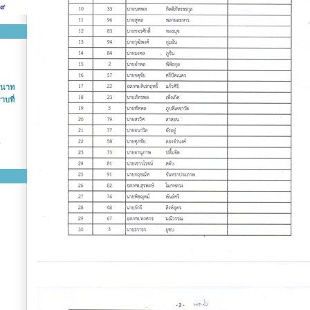
หนาท
บที่