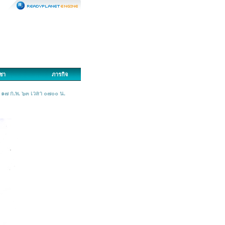
ญชา
ภารกิจ
ี่ ๑๗ ก.พ. ๖๓ เวลา ๐๗๐๐ น.