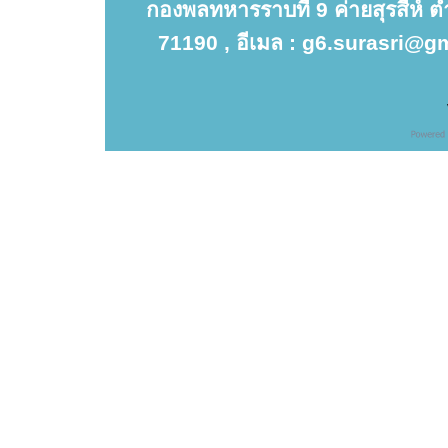
กองพลทหารราบที่ 9 ค่ายสุรสีห์ 
71190 , อีเมล : g6.surasri@gm