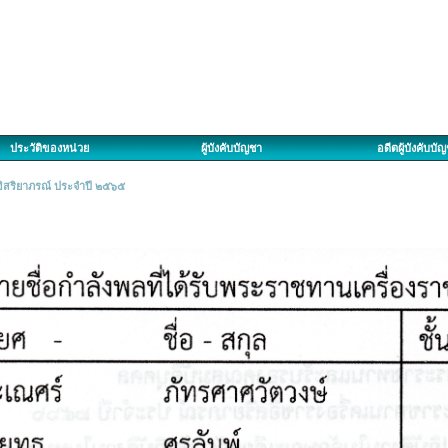
ประวัติของหน่วย
ผู้บังคับบัญชา
อดีตผู้บังคับบั
อิสริยาภรณ์ ประจำปี ๒๕๖๕