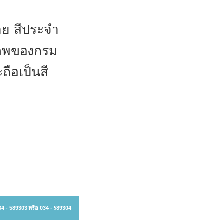
าย
สีประจำ
มภพของกรม
ือเป็นสี
34 - 589303 หรือ 034 - 589304