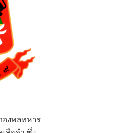
ง กองพลทหาร
สือดำ ซึ่ง