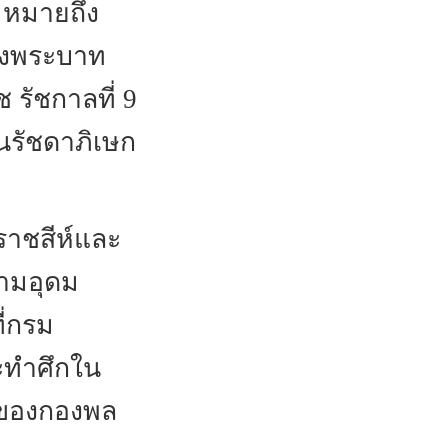
 หมายถึง
ของพระบาท
 รัชกาลที่ 9
นรัชดาภิเษก
ราชสีห์และ
วามอุดม
ี่กรม
ะทำศึกใน
ั้งของกองพล