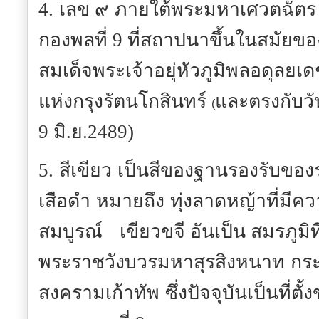
4.
เลข ๙
ภายใต้พระมหาเศวตฉัตร
กองพลที่ 9 ที่สถาปนาขึ้นในสมัย
สมเด็จพระเจ้าอยุ่หัวภูมิพลอดุลยเดช
แห่งกรุงรัตนโกสินทร์
และตรงกับวั
(
9 มิ.ย.2489)
5.
สีเขียว
เป็นสีของฐานรองรับของ
เสือดำ
หมายถึง
ทุ่งลาดหญ้าที่มีค
สมบูรณ์
เขียวขจี อันเป็น สมรภูมิท
พระราชวังบวรมหาสุรสิงหนาท
กร
สงครามเก้าทัพ
ซึ่งปัจจุบันเป็นที่ต