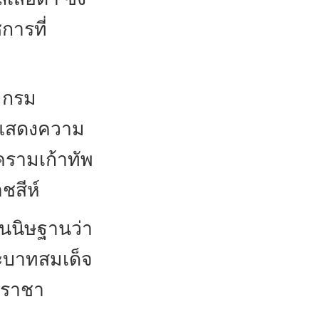
การที่
กรม
งแสดงความ
รามเก้าทัพ
ชสีห์
สันนิษฐานว่า
ะบาทสมเด็จ
ปราชา