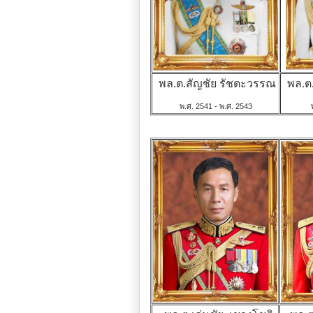
พล.ต.สัญชัย รัชตะวรรณ
พล.ต
พ.ศ. 2541 - พ.ศ. 2543