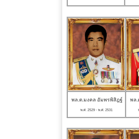
พล.ต.มงคล อัมพรพิสิฎฐ์
พล.
พ.ศ. 2529 - พ.ศ. 2531