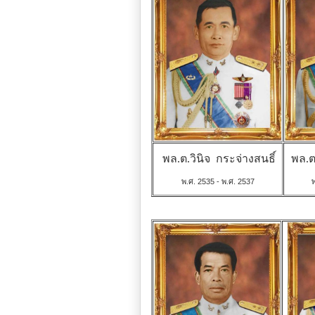
พล.ต.วินิจ กระจ่างสนธิ์
พล.
พ.ศ. 2535 - พ.ศ. 2537
พ