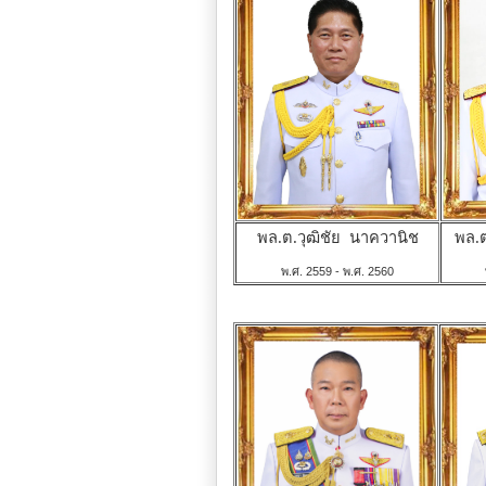
พล.ต.วุฒิชัย นาควานิช
พล.ต
พ.ศ. 2559 - พ.ศ. 2560