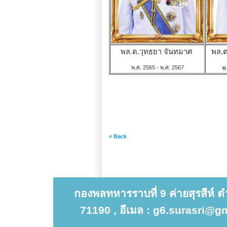
พล.ต.วุทธยา จันทมาศ
พล.ต
พ.ศ. 2565 - พ.ศ. 2567
พ
« Back
กองพลทหารราบที่ 9 ค่ายสุรสีห์ 
71190 , อีเมล : g6.surasri@gm