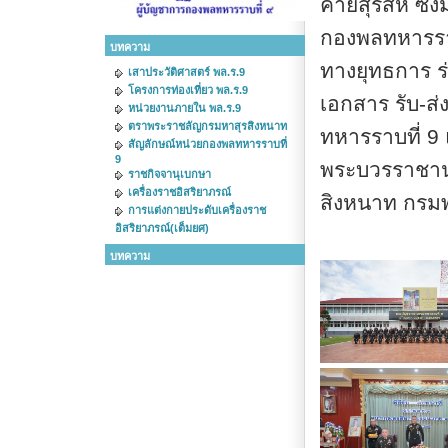
ค่ายสุรสีห์ ซ
กองพลทหารราบ
บทความ
ทางยุทธการ ร
เสาประวัติศาสตร์ พล.ร.9
โครงการท่องเที่ยว พล.ร.9
เอกสาร รับ-ส
หน่วยงานภายใน พล.ร.9
ตราพระราชลัญกรมหาสุรสิงหนาท
ทหารราบที่ 9
สัญลักษณ์หน่วยกองพลทหารราบที่
9
พระบวรราชานุ
ราชกิจจานุเบกษา
เครื่องราชอิสริยาภรณ์
สิงหนาท กรมพ
การแต่งกายประดับเครื่องราช
อิสริยาภรณ์(เต็มยศ)
บทความ