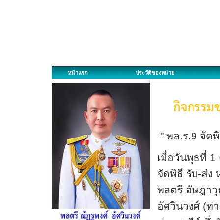
หน้าแรก
ประวัติของหน่วย
" พล.ร.9 จัดพิ
เมื่อวันพุธที
จัดพิธี รับ-ส่
พลตรี อัษฎาวุ
อัศวินวงศ์ (