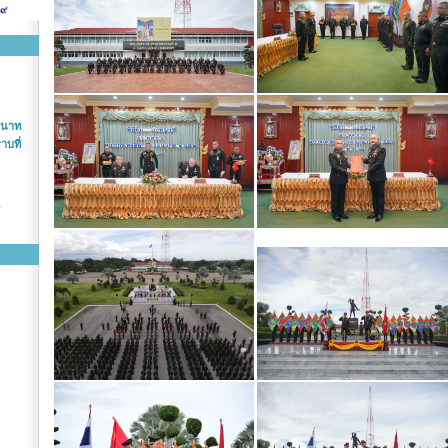
หนาท
บที่