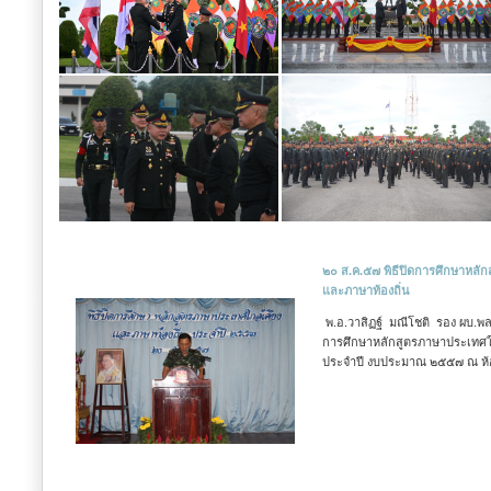
๒๐ ส.ค.๕๗ พิธีปิดการศึกษาหลัก
และภาษาท้องถิ่น
พ.อ.วาสิฏฐ์ มณีโชติ รอง ผบ.พล
การศึกษาหลักสูตรภาษาประเทศใก
ประจำปี งบประมาณ ๒๕๕๗ ณ ห้อ