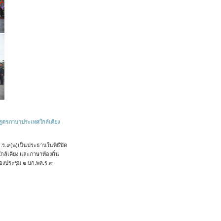
สูตรภาษาประเทศใกล้เคียง
.ร.๙(๒)เป็นประธานในพิธีปิด
ล้เคียง และภาษาท้องถิ่น
งประชุม ๒ บก.พล.ร.๙