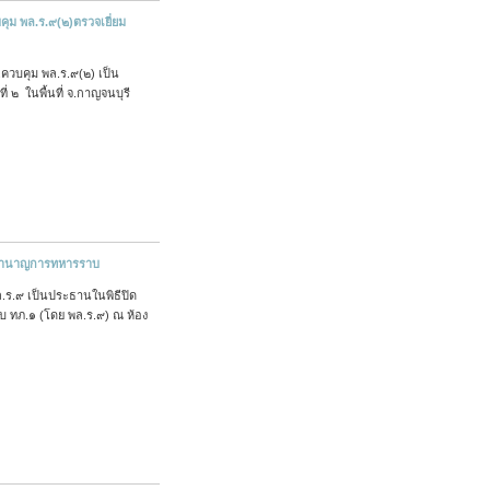
ุม พล.ร.๙(๒)ตรวจเยี่ยม
.ควบคุม พล.ร.๙(๒) เป็น
่ ๒ ในพื้นที่ จ.กาญจนบุรี
้ชำนาญการทหารราบ
ร.๙ เป็นประธานในพิธีปิด
ทภ.๑ (โดย พล.ร.๙) ณ ห้อง