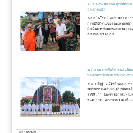
๑๐ ส.ค.๕๗ ผบ.กกล.สุรสีห์ตรวจเ
ฉก.ลาดหญ้า
พล.ต.ไพโรจน์ ทองมาเอง ผบ.กกล.
การปฏิบัติงานของ ฉก.ลาดหญ้า
ดำเนินการซ่อมแซมสะพานอุตต
อ.สังขละบุรี จว.ก.จ.
๘ ส.ค.๕๗ การจัดกิจกรรมเฉลิมพร
พระบรมราชินีนาถ ทรงมีพระชน
พ.อ.วาสิฏฐ์ มณีโชติ รอง ผบ.พ
จัดกิจกรรมเฉลิมพระเกียรติสมเด
ราชินีนาถ เนื่องในโอกาสมหามง
ชนมายุครบ ๘๒ พรรษา ณ บริเว
หน้า 65/100