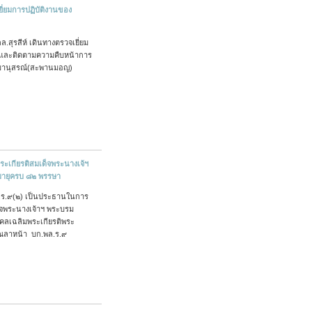
ยี่ยมการปฏิบัติงานของ
สุรสีห์ เดินทางตรวจเยี่ยม
 และติดตามความคืบหน้าการ
มานุสรณ์(สะพานมอญ)
ะเกียรติสมเด็จพระนางเจ้ฯ
มายุครบ ๘๒ พรรษา
ล.ร.๙(๒) เป็นประธานในการ
็จพระนางเจ้าฯ พระบรม
คลเฉลิมพระเกียรติพระ
ณลาหน้า บก.พล.ร.๙