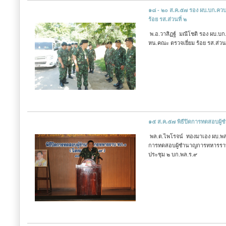
๑๘ - ๒๐ ส.ค.๕๗ รอง ผบ.บก.ควบค
ร้อย รส.ส่วนที่ ๒
พ.อ.วาสิฏฐ์ มณีโชติ รอง ผบ.บก
หน.คณะ ตรวจเยี่ยม ร้อย รส.ส่วนที
๑๕ ส.ค.๕๗ พิธีปิดการทดสอบผู
พล.ต.ไพโรจน์ ทองมาเอง ผบ.พล.
การทดสอบผู้ชำนาญการทหารราบ 
ประชุม ๒ บก.พล.ร.๙