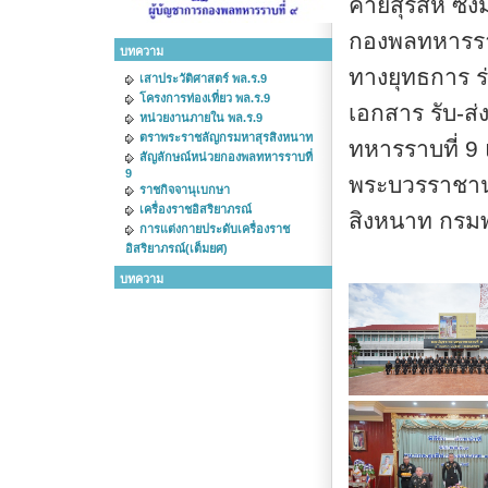
ค่ายสุรสีห์ ซ
กองพลทหารราบ
บทความ
ทางยุทธการ ร
เสาประวัติศาสตร์ พล.ร.9
โครงการท่องเที่ยว พล.ร.9
เอกสาร รับ-ส
หน่วยงานภายใน พล.ร.9
ตราพระราชลัญกรมหาสุรสิงหนาท
ทหารราบที่ 9
สัญลักษณ์หน่วยกองพลทหารราบที่
9
พระบวรราชานุ
ราชกิจจานุเบกษา
เครื่องราชอิสริยาภรณ์
สิงหนาท กรมพ
การแต่งกายประดับเครื่องราช
อิสริยาภรณ์(เต็มยศ)
บทความ