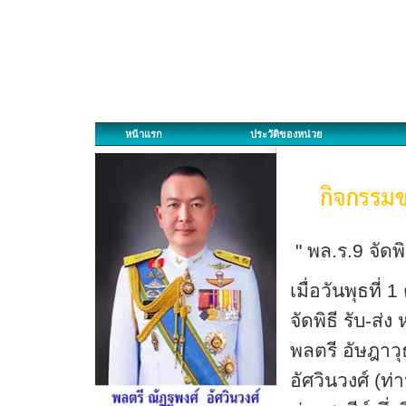
หน้าแรก
ประวัติของหน่วย
" พล.ร.9 จัดพิ
เมื่อวันพุธที
จัดพิธี รับ-ส่
พลตรี อัษฎาวุ
อัศวินวงศ์ (